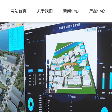
网站首页
关于我们
新闻中心
产品中心