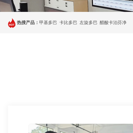
热搜产品：
甲基多巴 卡比多巴 左旋多巴 醋酸卡泊芬净