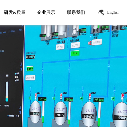
研发&质量
企业展示
联系我们
English