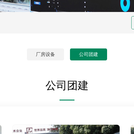
厂房设备
公司团建
公司团建