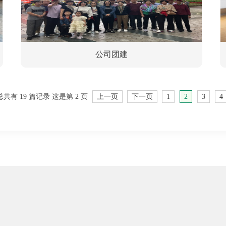
公司团建
总共有 19 篇记录 这是第 2 页
上一页
下一页
1
2
3
4