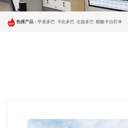
热搜产品：
甲基多巴 卡比多巴 左旋多巴 醋酸卡泊芬净